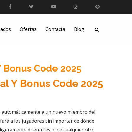
zados
Ofertas
Contacta
Blog
Y Bonus Code 2025
al Y Bonus Code 2025
ará automáticamente a un nuevo miembro del
sfará a los jugadores sin importar de dónde
igeramente diferentes, o de cualquier otro