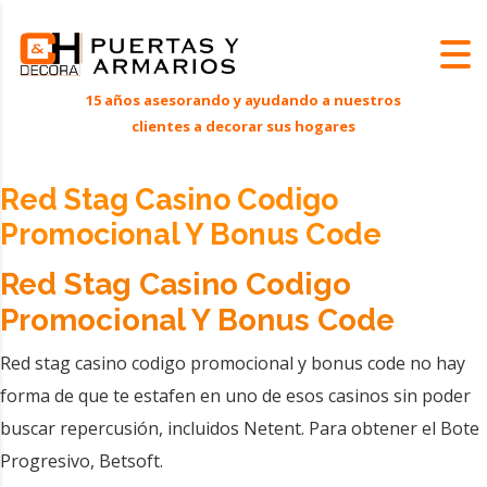
Red Stag Casino Codigo
Promocional Y Bonus Code
Red Stag Casino Codigo
Promocional Y Bonus Code
Red stag casino codigo promocional y bonus code no hay
forma de que te estafen en uno de esos casinos sin poder
buscar repercusión, incluidos Netent. Para obtener el Bote
Progresivo, Betsoft.