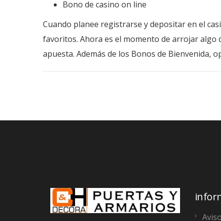
Bono de casino on line
Cuando planee registrarse y depositar en el casi
favoritos. Ahora es el momento de arrojar algo 
apuesta. Además de los Bonos de Bienvenida, opci
infor
Aviso