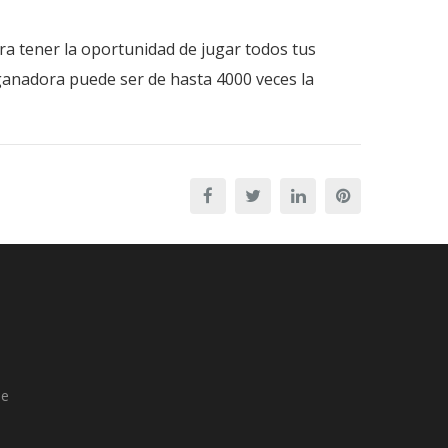
ara tener la oportunidad de jugar todos tus
 ganadora puede ser de hasta 4000 veces la
de