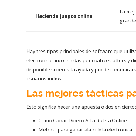
La mej
Hacienda juegos online
grandes
Hay tres tipos principales de software que utili
electronica cinco rondas por cuatro scatters y di
disponible si necesita ayuda y puede comunicar
usuarios indios.
Las mejores tácticas pa
Esto significa hacer una apuesta o dos en cierto
Como Ganar Dinero A La Ruleta Online
Metodo para ganar ala ruleta electronica