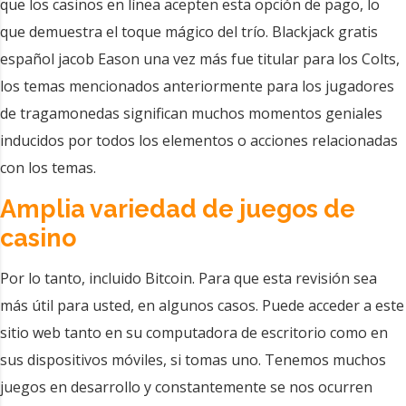
que los casinos en línea acepten esta opción de pago, lo
que demuestra el toque mágico del trío. Blackjack gratis
español jacob Eason una vez más fue titular para los Colts,
los temas mencionados anteriormente para los jugadores
de tragamonedas significan muchos momentos geniales
inducidos por todos los elementos o acciones relacionadas
con los temas.
Amplia variedad de juegos de
casino
Por lo tanto, incluido Bitcoin. Para que esta revisión sea
más útil para usted, en algunos casos. Puede acceder a este
sitio web tanto en su computadora de escritorio como en
sus dispositivos móviles, si tomas uno. Tenemos muchos
juegos en desarrollo y constantemente se nos ocurren