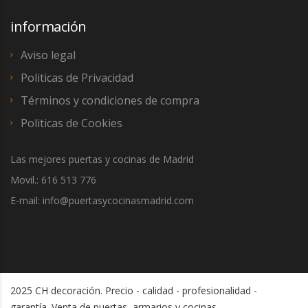
información
Aviso legal
Politicas de Privacidad
Términos y condiciones de compra
Politicas de Cookies
Las mejores puertas y cocinas de Madrid
Movil.: 616 513 776
E-mail: info@puertasycocinasmadrid.com
2025
CH decoración. Precio - calidad - profesionalidad -
garantía. Venta de puertas, armarios y cocinas.