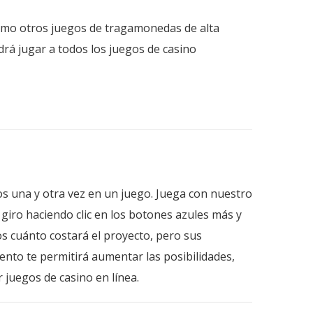
como otros juegos de tragamonedas de alta
rá jugar a todos los juegos de casino
os una y otra vez en un juego. Juega con nuestro
giro haciendo clic en los botones azules más y
s cuánto costará el proyecto, pero sus
ento te permitirá aumentar las posibilidades,
 juegos de casino en línea.