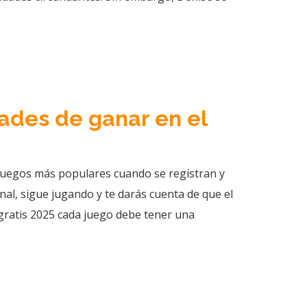
dades de ganar en el
 juegos más populares cuando se registran y
al, sigue jugando y te darás cuenta de que el
 gratis 2025 cada juego debe tener una