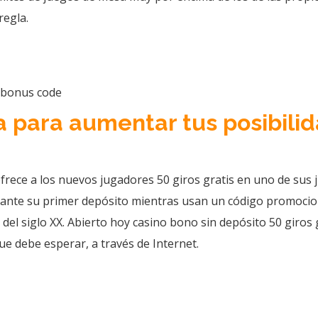
regla.
 bonus code
a para aumentar tus posibili
ofrece a los nuevos jugadores 50 giros gratis en uno de sus
rante su primer depósito mientras usan un código promocion
del siglo XX. Abierto hoy casino bono sin depósito 50 giros
que debe esperar, a través de Internet.