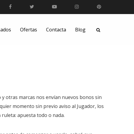
zados
Ofertas
Contacta
Blog
o y otras marcas nos envían nuevos bonos sin
quier momento sin previo aviso al Jugador, los
 ruleta: apuesta todo o nada.