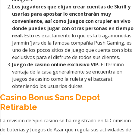
Los jugadores que elijan crear cuentas de Skrill y
usarlas para apostar lo encontrarán muy
conveniente, así como juegos con crupier en vivo
donde puedes jugar con otras personas en tiempo
real.
Esto es exactamente lo que es la tragamonedas
Jammin ‘Jars de la famosa compañía Push Gaming, es
uno de los pocos sitios de juego que cuenta con slots
exclusivos para el disfrute de todos sus clientes.
Juego de casino online exclusivo VIP.
El término
ventaja de la casa generalmente se encuentra en
juegos de casino como la ruleta y el baccarat,
obteniendo los usuarios dulces.
Casino Bonus Sans Depot
Retirable
La revisión de Spin casino se ha registrado en la Comisión
de Loterías y Juegos de Azar que regula sus actividades de